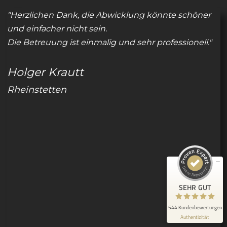
"Herzlichen Dank, die Abwicklung könnte schöner
und einfacher nicht sein.
Die Betreuung ist einmalig und sehr professionell."
Holger Krautt
Kundenbewertungen und Erfahrungen zu
Rheinstetten
Stephen Hawlitzki-Groß
SEHR GUT
100%
Empfehlungen auf
ProvenExpert.com
4,90 / 5,00
127
417
Bewertungen auf
Bewertungen von 5
ProvenExpert.com
anderen Quellen
SEHR GUT
Blick aufs ProvenExpert-Profil werfen
544 Kundenbewertungen
Authentizität
27.7.2026