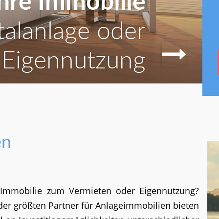
hre Immobilie
talanlage oder
Eigennutzung
en
 Immobilie zum Vermieten oder Eigennutzung?
er größten Partner für Anlageimmobilien bieten