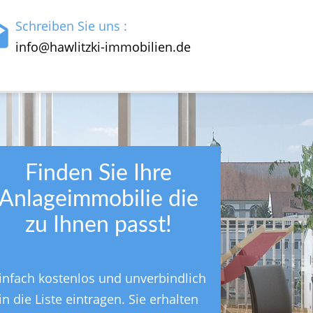
Schreiben Sie uns :
info@hawlitzki-immobilien.de
Finden Sie Ihre
Anlageimmobilie die
zu Ihnen passt!
infach kostenlos und unverbindlich
in die Liste eintragen. Sie erhalten